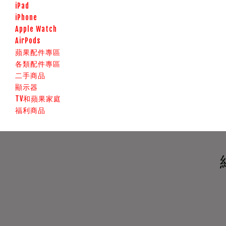
iPad
iPhone
Apple Watch
AirPods
蘋果配件專區
各類配件專區
二手商品
顯示器
TV和蘋果家庭
福利商品